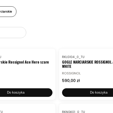
rciarskie
któw
Kod produktu
U
RKLG104_0_TU
rskie Rossignol Ace Hero szare
GOGLE NARCIARSKIE ROSSIGNOL
WHITE
PRODUCENT
ROSSIGNOL
Cena
590,00 zł
Do koszyka
Do koszyka
Kod produktu
TU
RKNGK01_0_TU