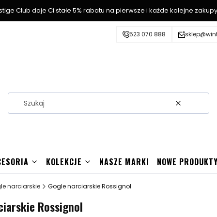
stige Club daje Ci stałe 5% rabatu na pierwsze i każde kolejne zakupy
523 070 888
sklep@wint
Wyczyść
Szuka
CESORIA
KOLEKCJE
NASZE MARKI
NOWE PRODUKT
le narciarskie
Gogle narciarskie Rossignol
ciarskie Rossignol