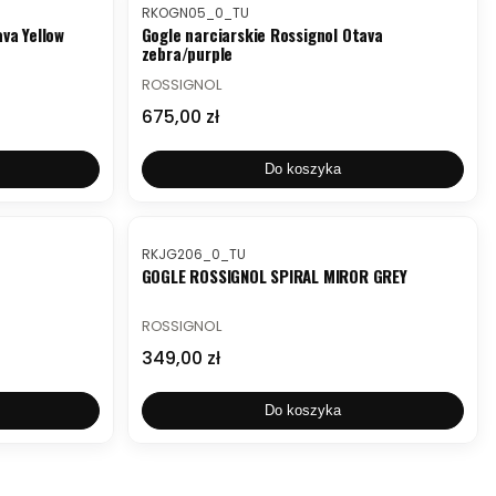
Kod produktu
RKOGN05_0_TU
va Yellow
Gogle narciarskie Rossignol Otava
zebra/purple
PRODUCENT
ROSSIGNOL
Cena
675,00 zł
Do koszyka
Kod produktu
RKJG206_0_TU
GOGLE ROSSIGNOL SPIRAL MIROR GREY
PRODUCENT
ROSSIGNOL
Cena
349,00 zł
Do koszyka