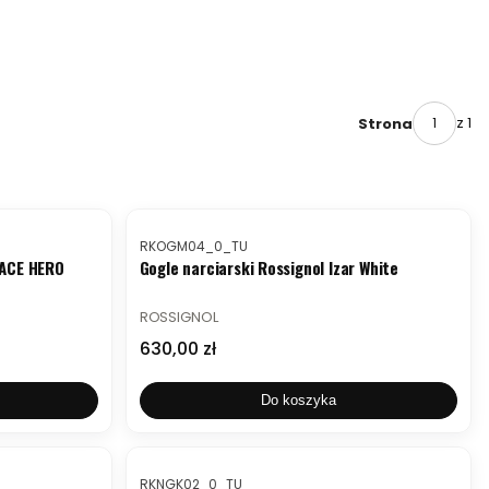
z 1
Strona
Kod produktu
RKOGM04_0_TU
 ACE HERO
Gogle narciarski Rossignol Izar White
PRODUCENT
ROSSIGNOL
Cena
630,00 zł
Do koszyka
Kod produktu
RKNGK02_0_TU