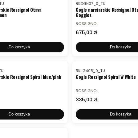
Kod produktu
TU
RKOGN07_0_TU
rskie Rossignol Otava
Gogle narciarskie Rossignol Ota
imon
Goggles
PRODUCENT
ROSSIGNOL
Cena
675,00 zł
Do koszyka
Do koszyka
Kod produktu
TU
RKJG405_0_TU
rskie Rossignol Spiral blue/pink
Gogle Rossignol Spiral W White
PRODUCENT
ROSSIGNOL
Cena
335,00 zł
Do koszyka
Do koszyka