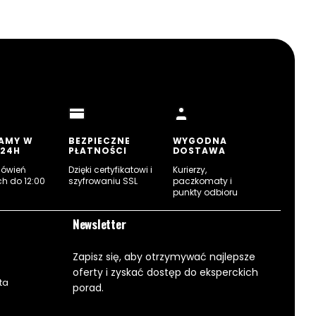
AMY W
BEZPIECZNE
WYGODNA
 24H
PŁATNOŚCI
DOSTAWA
mówień
Dzięki certyfikatowi i
Kurierzy,
ch do 12:00
szyfrowaniu SSL
paczkomaty i
punkty odbioru
Newsletter
Zapisz się, aby otrzymywać najlepsze
oferty i zyskać dostęp do eksperckich
ta
porad.