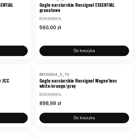
SENTIAL
Gogle narciarskie Rossignol ESSENTIAL
granatowe
PRODUCENT
ROSSIGNOL
Cena
560,00 zł
Do koszyka
Kod produktu
RKOGA04_0_TU
r JCC
Gogle narciarskie Rossignol Magne'lens
white/orange/grey
PRODUCENT
ROSSIGNOL
Cena
898,99 zł
Do koszyka