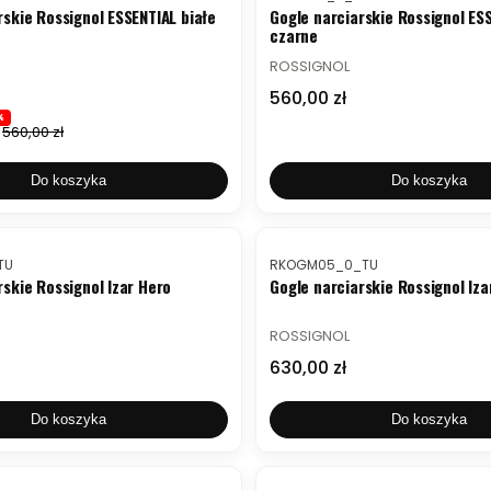
rskie Rossignol ESSENTIAL białe
Gogle narciarskie Rossignol ES
czarne
PRODUCENT
ROSSIGNOL
mocyjna
Cena
560,00 zł
%
560,00 zł
Do koszyka
Do koszyka
Kod produktu
TU
RKOGM05_0_TU
rskie Rossignol Izar Hero
Gogle narciarskie Rossignol Iza
PRODUCENT
ROSSIGNOL
Cena
630,00 zł
Do koszyka
Do koszyka