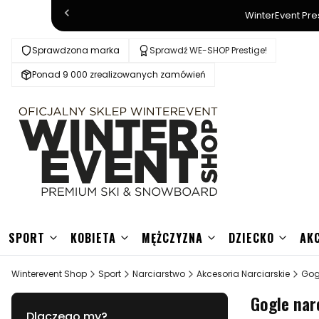
WinterEvent Pre
Sprawdzona marka
Sprawdź WE-SHOP Prestige!
Ponad 9 000 zrealizowanych zamówień
SPORT
KOBIETA
MĘŻCZYZNA
DZIECKO
AK
Winterevent Shop
Sport
Narciarstwo
Akcesoria Narciarskie
Gog
Gogle nar
Dlaczego my?