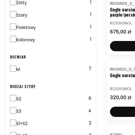
1
Kod produktu
Żółty
RKOGN03_0_
Gogle narcia
purple/pers
1
Szary
PRODUCENT
ROSSIGNOL
1
Fioletowy
Cena
675,00 zł
1
Kolorowy
ROZMIAR
Kod produktu
Rozmiar
7
M
RKOGE02_0_
Gogle narcia
RODZAJ SZYBY
PRODUCENT
ROSSIGNOL
Cena
320,00 zł
Rodzaj szyby
6
S2
4
S3
2
S1+S2
Kod produktu
872P01