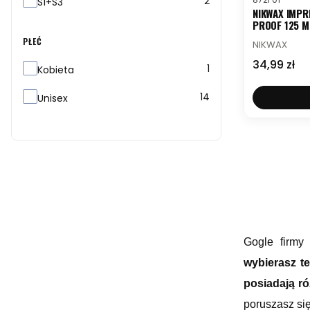
2
S1+S3
NIKWAX IMPR
PROOF 125 M
PRODUCENT
PŁEĆ
NIKWAX
Cena
34,99 zł
Płeć
1
Kobieta
14
Unisex
Gogle firmy
wybierasz t
posiadają r
poruszasz się