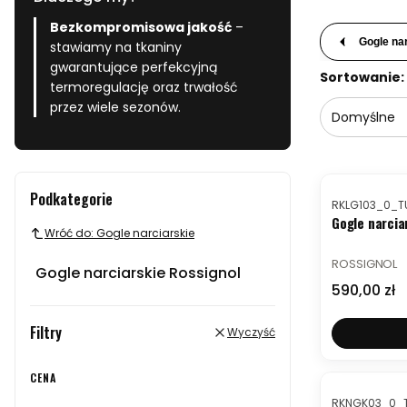
Bezkompromisowa jakość
–
Gogle na
stawiamy na tkaniny
gwarantujące perfekcyjną
Lista produ
Sortowanie:
termoregulację oraz trwałość
przez wiele sezonów.
Domyślne
Podkategorie
Kod produktu
RKLG103_0_T
Gogle narcia
Wróć do: Gogle narciarskie
PRODUCENT
ROSSIGNOL
Gogle narciarskie Rossignol
Cena
590,00 zł
Filtry
Wyczyść
OKAZJA
CENA
Kod produktu
RKNGK03_0_