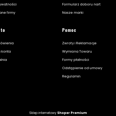
rywatności
Formularz doboru nart
dane firmy
Nasze marki
nto
Pomoc
ówienia
Zwroty i Reklamacje
a konta
Wymiana Towaru
lnia
Formy płatności
Odstąpienie od umowy
Regulamin
Sklep internetowy
Shoper Premium