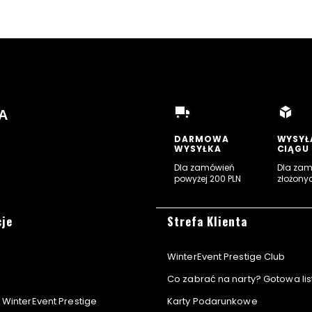
A
DARMOWA
WYSYŁ
WYSYŁKA
CIĄGU
Dla zamówień
Dla za
powyżej 200 PLN
złożony
ra
topce
cje
Strefa Klienta
WinterEvent Prestige Club
Co zabrać na narty? Gotowa lis
WinterEvent Prestige
Karty Podarunkowe