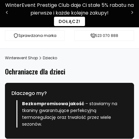
WinterEvent Prestige Club daje Ci stałe 5% rabatu na
pierwsze i każde kolejne zakupy!
DOŁĄCZ!
Sprawdzona marka
Sprawdź WE-SHOP Prestige!
523 070 888
Ponad 9 0
Winterevent Shop
Dziecko
Ochraniacze dla dzieci
Dlaczego my?
Bezkompromisowa jakość
– stawiamy na
tkaniny gwarantujące perfekcyjną
termoregulację oraz trwałość przez wiele
sezonów.