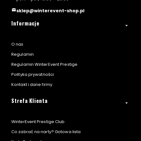
E
sklep@winterevent-shop.pl
Linki w stopce
Informacje
O nas
Regulamin
Regulamin WinterEvent Prestige
Polityka prywatności
Kontakt i dane firmy
Strefa Klienta
WinterEvent Prestige Club
Co zabrać na narty? Gotowa lista