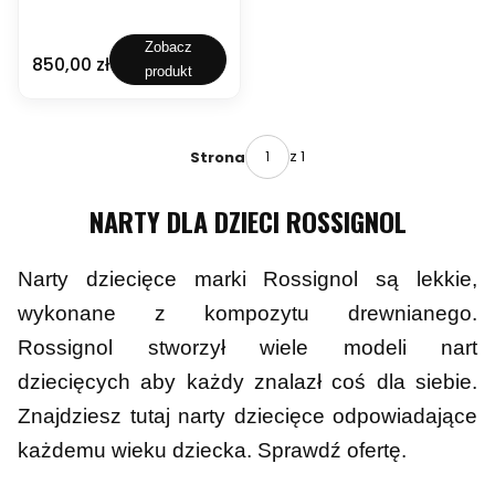
s
s
N
i
i
A
g
g
R
Zobacz
PRODUCENT
n
n
Cena
850,00 zł
ROSSIGNOL
T
produkt
o
o
Y
l
l
R
H
H
O
e
e
S
r
r
z 1
Strona
S
o
o
I
P
A
G
r
t
NARTY DLA DZIECI ROSSIGNOL
N
o
h
O
T
l
L
e
e
H
Narty dziecięce marki Rossignol są lekkie,
a
t
E
m
e
wykonane z kompozytu drewnianego.
R
4
G
O
-
S
Rossignol stworzył wiele modeli nart
P
2
1
R
0
7
dziecięcych aby każdy znalazł coś dla siebie.
O
2
0
/
Znajdziesz tutaj narty dziecięce odpowiadające
4
-
T
/
1
E
każdemu wieku dziecka. Sprawdź ofertę.
2
8
A
5
2
M
R