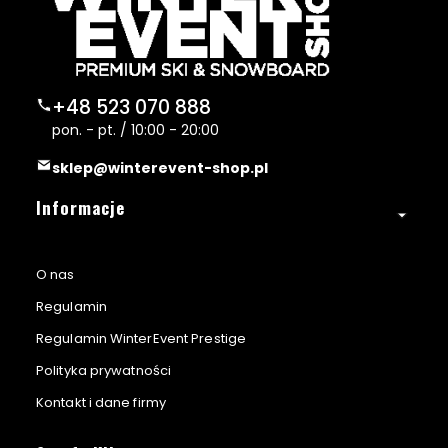
+48 523 070 888
pon. - pt. / 10:00 - 20:00
sklep@winterevent-shop.pl
Linki w stopce
Informacje
O nas
Regulamin
Regulamin WinterEvent Prestige
Polityka prywatności
Kontakt i dane firmy