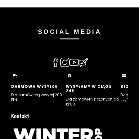
4
2
G
2
+
S
P
X
SOCIAL MEDIA
1
2
R
o
c
(Otwiera
(Otwiera
(Otwiera
(Otwiera
k
e
się
się
się
się
r
w
w
w
w
a
c
nowej
nowej
nowej
nowej
DARMOWA WYSYŁKA
WYSYŁAMY W CIĄGU
BEZPIE
e
24H
karcie)
karcie)
karcie)
karcie)
Dla zamówień powyżej 200
Dzięki cert
Dla zamówień złożonych do
PLN
szyfrowan
12:00
Kontakt