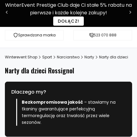
WinterEvent Prestige Club daje Ci stałe 5% rabatu na
pierwsze i każde kolejne zakupy!
DOŁĄCZ!
Sprawdzona marka
Sprawdź WE-SHOP Prestige!
523 070 888
Ponad 9 0
Winterevent Shop
Sport
Narciarstwo
Narty
Narty dla dzieci
Narty dla dzieci Rossignol
Dlaczego my?
Bezkompromisowa jakość
– stawiamy na
tkaniny gwarantujące perfekcyjną
termoregulację oraz trwałość przez wiele
sezonów.