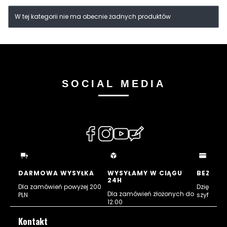
Lista produktów
W tej kategorii nie ma obecnie żadnych produktów
SOCIAL MEDIA
(Otwiera
(Otwiera
(Otwiera
(Otwiera
się
się
się
się
w
w
w
w
nowej
nowej
nowej
nowej
DARMOWA WYSYŁKA
WYSYŁAMY W CIĄGU
BEZPIE
24H
karcie)
karcie)
karcie)
karcie)
Dla zamówień powyżej 200
Dzięki cert
Dla zamówień złożonych do
PLN
szyfrowan
12:00
Kontakt