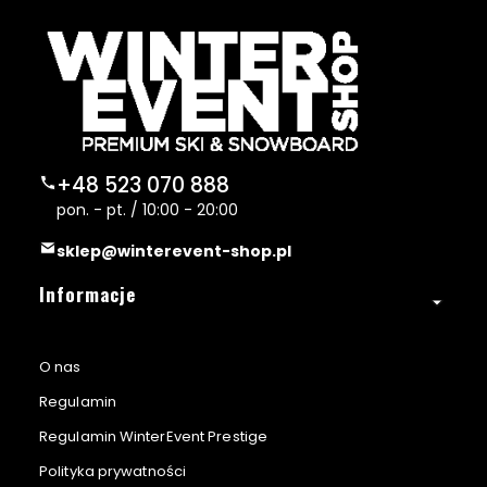
+48 523 070 888
pon. - pt. / 10:00 - 20:00
sklep@winterevent-shop.pl
Linki w stopce
Informacje
O nas
Regulamin
Regulamin WinterEvent Prestige
Polityka prywatności