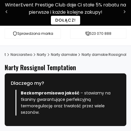
WinterEvent Prestige Club daje Ci stałe 5% rabatu na
pierwsze i każde kolejne zakupy!
DOŁĄCZ!
Sprawdzona marka
Sprawdź WE-SHOP Prestige!
523 070 888
Ponad 9 0
port
Narciarstwo
Narty
Narty damskie
Narty damskie Rossignol
Narty Rossignol Temptation
Dlaczego my?
Bezkompromisowa jakość
– stawiamy na
tkaniny gwarantujące perfekcyjną
termoregulację oraz trwałość przez wiele
sezonów.