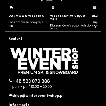
się
się
się
się
w
w
w
w
nowej
nowej
nowej
nowej
DARMOWA WYSYŁKA
WYSYŁAMY W CIĄGU
BEZPIE
24H
karcie)
karcie)
karcie)
karcie)
Dla zamówień powyżej 200
Dzięki cert
Dla zamówień złożonych do
PLN
szyfrowan
12:00
Kontakt
+48 523 070 888
pon. - pt. / 10:00 - 20:00
sklep@winterevent-shop.pl
Linki w stopce
Informacje