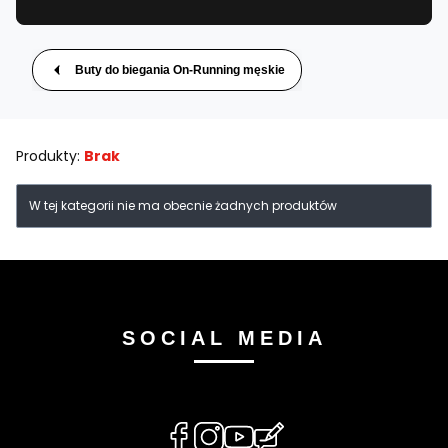
Buty do biegania On-Running męskie
Produkty:
Brak
Lista produktów
W tej kategorii nie ma obecnie żadnych produktów
SOCIAL MEDIA
(Otwiera
(Otwiera
(Otwiera
(Otwiera