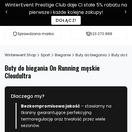
WinterEvent Prestige Club daje Ci stałe 5% rabatu na
pierwsze i każde kolejne zakupy!
DOŁĄCZ!
Sprawdzona marka
Sprawdź WE-SHOP Prestige!
523 070 888
Ponad 9 0
Winterevent Shop
Sport
Bieganie
Buty do biegania
Buty do bi
Buty do biegania On Running męskie
Cloudultra
Dlaczego my?
Bezkompromisowa jakość
– stawiamy na
tkaniny gwarantujące perfekcyjną
termoregulację oraz trwałość przez wiele
sezonów.