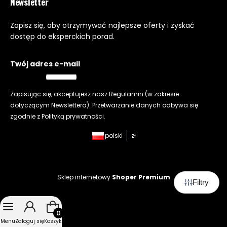
Newsletter
Zapisz się, aby otrzymywać najlepsze oferty i zyskać
dostęp do eksperckich porad.
Twój adres e-mail
Zapisując się, akceptujesz nasz
Regulamin
(w zakresie
dotyczącym Newslettera). Przetwarzanie danych odbywa się
zgodnie z
Polityką prywatności
.
polski
zł
Sklep internetowy
Shoper Premium
Filtry
Produkty w koszyku: 0. Zobacz szczegóły
Menu
Zaloguj się
Koszyk