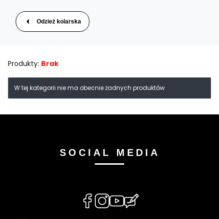
Odzież kolarska
Produkty:
Brak
Lista produktów
W tej kategorii nie ma obecnie żadnych produktów
SOCIAL MEDIA
(Otwiera
(Otwiera
(Otwiera
(Otwiera
się
się
się
się