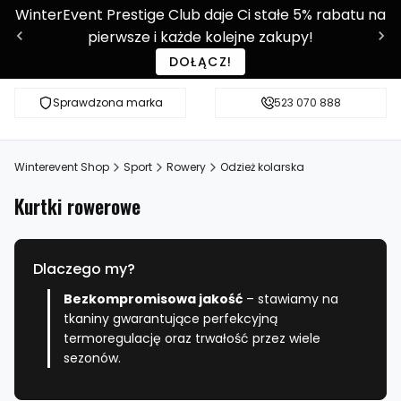
WinterEvent Prestige Club daje Ci stałe 5% rabatu na
pierwsze i każde kolejne zakupy!
DOŁĄCZ!
Sprawdzona marka
Sprawdź WE-SHOP Prestige!
523 070 888
Ponad 9 0
Winterevent Shop
Sport
Rowery
Odzież kolarska
Kurtki rowerowe
Dlaczego my?
Bezkompromisowa jakość
– stawiamy na
tkaniny gwarantujące perfekcyjną
termoregulację oraz trwałość przez wiele
sezonów.