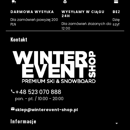
w
w
w
w
nowej
nowej
nowej
nowej
DARMOWA WYSYŁKA
WYSYŁAMY W CIĄGU
BEZPIE
24H
karcie)
karcie)
karcie)
karcie)
Dla zamówień powyżej 200
Dzięki cert
Dla zamówień złożonych do
PLN
szyfrowan
12:00
Kontakt
+48 523 070 888
pon. - pt. / 10:00 - 20:00
sklep@winterevent-shop.pl
Linki w stopce
Informacje