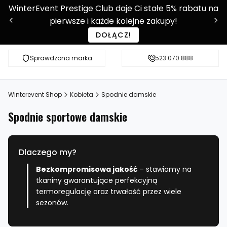
WinterEvent Prestige Club daje Ci stałe 5% rabatu na
pierwsze i każde kolejne zakupy!
DOŁĄCZ!
Sprawdzona marka
Sprawdź WE-SHOP Prestige!
523 070 888
Ponad 9 0
Winterevent Shop
Kobieta
Spodnie damskie
Spodnie sportowe damskie
Dlaczego my?
Bezkompromisowa jakość
– stawiamy na
tkaniny gwarantujące perfekcyjną
termoregulację oraz trwałość przez wiele
sezonów.