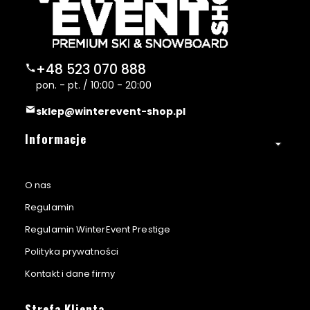
+48 523 070 888
pon. - pt. / 10:00 - 20:00
sklep@winterevent-shop.pl
Linki w stopce
Informacje
O nas
Regulamin
Regulamin WinterEvent Prestige
Polityka prywatności
Kontakt i dane firmy
Strefa Klienta