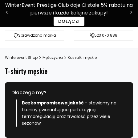
WinterEvent Prestige Club daje Ci stałe 5% rabatu na
pierwsze i każde kolejne zakupy!
DOŁĄCZ!
Sprawdzona marka
Sprawdź WE-SHOP Prestige!
523 070 888
Ponad 9 0
Winterevent Shop
Mężczyzna
Koszulki męskie
T-shirty męskie
Dlaczego my?
Bezkompromisowa jakość
– stawiamy na
tkaniny gwarantujące perfekcyjną
termoregulację oraz trwałość przez wiele
sezonów.