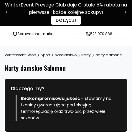
WinterEvent Prestige Club daje Ci stałe 5% rabatu na
pierwsze i każde kolejne zakupy!
DOŁĄCZ!
Sprawdzona marka
Sprawdź WE-SHOP Prestige!
523 070 888
Ponad 9 0
Winterevent Shop
Sport
Narciarstwo
Narty
Narty damskie
Narty damskie Salomon
Dlaczego my?
Bezkompromisowa jakość
– stawiamy na
tkaniny gwarantujące perfekcyjną
termoregulację oraz trwałość przez wiele
sezonów.