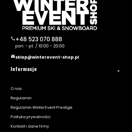
+48 523 070 888
pon. - pt. / 10:00 - 20:00
sklep@winterevent-shop.pl
Linki w stopce
Informacje
O nas
Regulamin
Regulamin WinterEvent Prestige
Polityka prywatności
Kontakt i dane firmy