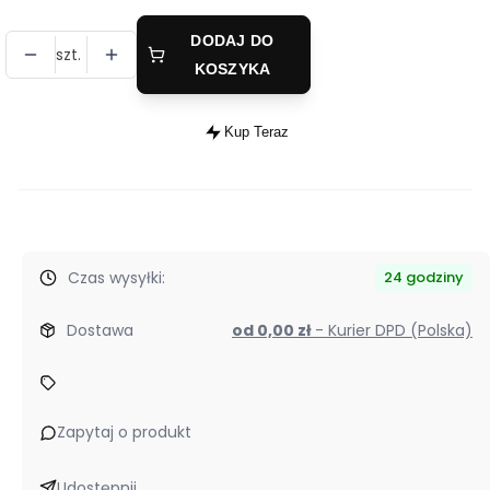
DODAJ DO
szt.
KOSZYKA
Kup Teraz
Szybki
zakup
dla
produktu
Kamizelka
Czas wysyłki:
24 godziny
Komperdell
Ballistic
Dostawa
od 0,00 zł
- Kurier DPD (Polska)
Vest
Junior
zielona
Zapytaj o produkt
Udostępnij