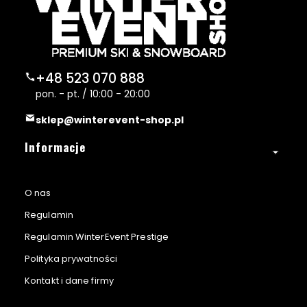
2. Wymiana stacjonarna:
+48 523 070 888
Towar możesz również wymienić osobiście w
pon. - pt. / 10:00 - 20:00
naszym punkcie stacjonarnym.
sklep@winterevent-shop.pl
Linki w stopce
Informacje
O nas
Regulamin
Regulamin WinterEvent Prestige
Polityka prywatności
Kontakt i dane firmy