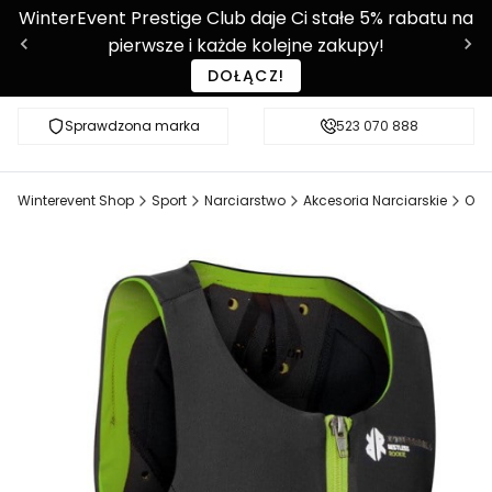
WinterEvent Prestige Club daje Ci stałe 5% rabatu na
pierwsze i każde kolejne zakupy!
DOŁĄCZ!
Sprawdzona marka
Sprawdź WE-SHOP Prestige!
523 070 888
Ponad 9 0
Winterevent Shop
Sport
Narciarstwo
Akcesoria Narciarskie
Och