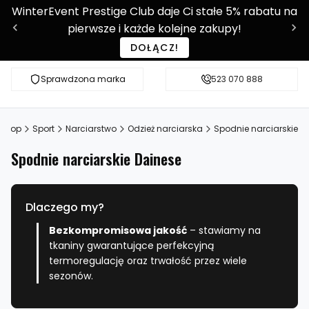
WinterEvent Prestige Club daje Ci stałe 5% rabatu na
pierwsze i każde kolejne zakupy!
DOŁĄCZ!
Sprawdzona marka
Sprawdź WE-SHOP Prestige!
523 070 888
Ponad 9 0
 Shop
Sport
Narciarstwo
Odzież narciarska
Spodnie narciarskie
Spodnie narciarskie Dainese
Dlaczego my?
Bezkompromisowa jakość
– stawiamy na
tkaniny gwarantujące perfekcyjną
termoregulację oraz trwałość przez wiele
sezonów.